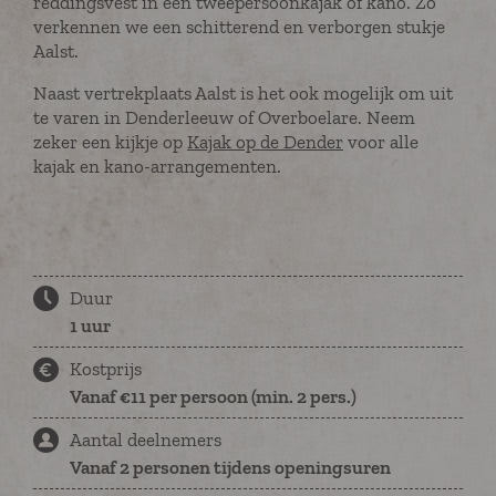
reddingsvest in een tweepersoonkajak of kano. Zo
verkennen we een schitterend en verborgen stukje
Aalst.
Naast vertrekplaats Aalst is het ook mogelijk om uit
te varen in Denderleeuw of Overboelare. Neem
zeker een kijkje op
Kajak op de Dender
voor alle
kajak en kano-arrangementen.
Duur
1 uur
Kostprijs
Vanaf €11 per persoon (min. 2 pers.)
Aantal deelnemers
Vanaf 2 personen tijdens openingsuren