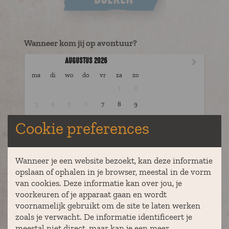
Wanneer kom jij op avontuur?
AUGUSTUS 2026
maandag
dinsdag
woensdag
donderdag
vrijdag
zaterdag
zondag
ma
di
wo
do
vr
za
zo
1
2
3
4
5
6
7
8
9
10
11
12
13
14
15
16
Cookie preferences
17
18
19
20
21
22
23
24
25
26
27
28
29
30
Wanneer je een website bezoekt, kan deze informatie
31
opslaan of ophalen in je browser, meestal in de vorm
van cookies. Deze informatie kan over jou, je
voorkeuren of je apparaat gaan en wordt
voornamelijk gebruikt om de site te laten werken
OVERZICHT
zoals je verwacht. De informatie identificeert je
meestal niet direct, maar kan je een meer