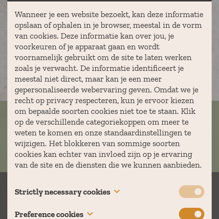
Ik ga akkoord met het privacybeleid van The
Wanneer je een website bezoekt, kan deze informatie
Outsider
opslaan of ophalen in je browser, meestal in de vorm
van cookies. Deze informatie kan over jou, je
voorkeuren of je apparaat gaan en wordt
voornamelijk gebruikt om de site te laten werken
zoals je verwacht. De informatie identificeert je
meestal niet direct, maar kan je een meer
gepersonaliseerde webervaring geven. Omdat we je
VERZENDEN
recht op privacy respecteren, kun je ervoor kiezen
om bepaalde soorten cookies niet toe te staan. Klik
op de verschillende categoriekoppen om meer te
SCHRIJF JE IN OP
ONZE NIEUWSBRIEF
weten te komen en onze standaardinstellingen te
wijzigen. Het blokkeren van sommige soorten
verzenden
cookies kan echter van invloed zijn op je ervaring
van de site en de diensten die we kunnen aanbieden.
Strictly necessary cookies
These cookies are necessary for the website to
Preference cookies