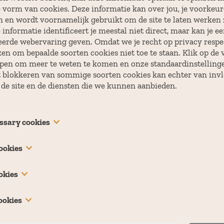
?
 vorm van cookies. Deze informatie kan over jou, je voorkeure
n en wordt voornamelijk gebruikt om de site te laten werken z
informatie identificeert je meestal niet direct, maar kan je e
eerde webervaring geven. Omdat we je recht op privacy respe
zen om bepaalde soorten cookies niet toe te staan. Klik op de 
pen om meer te weten te komen en onze standaardinstellinge
t blokkeren van sommige soorten cookies kan echter van invlo
 de site en de diensten die we kunnen aanbieden.
essary cookies
 are necessary for the website to function and cannot be swit
ookies
 They are usually only set in response to actions made by yo
equest for services, such as setting your privacy preferences,
s “functionality cookies,” these cookies allow a website to r
okies
 forms. You can set your browser to block or alert you about th
have made in the past, like what language you prefer, what r
Powered by
s of the site will not then work. These cookies do not store 
eather reports for, or what your user name and password are 
s “performance cookies,” these cookies collect information 
entifiable information.
ookies
 log in.
, like which pages you visited and which links you clicked on
ion can be used to identify you. It is all aggregated and, there
 track your online activity to help advertisers deliver more 