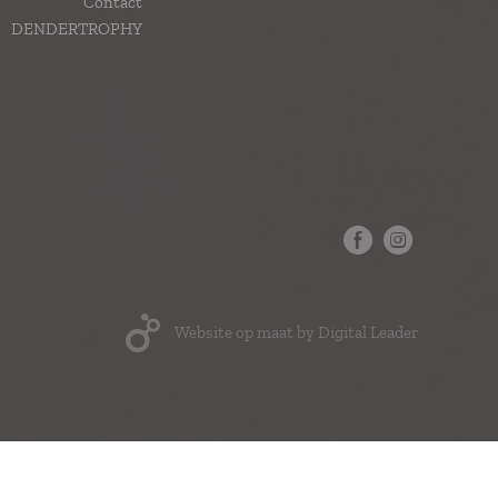
Contact
DENDERTROPHY
Website op maat by Digital Leader