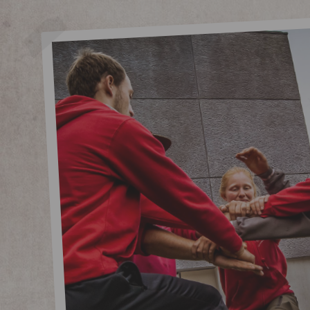
Offroad 
> Toon all