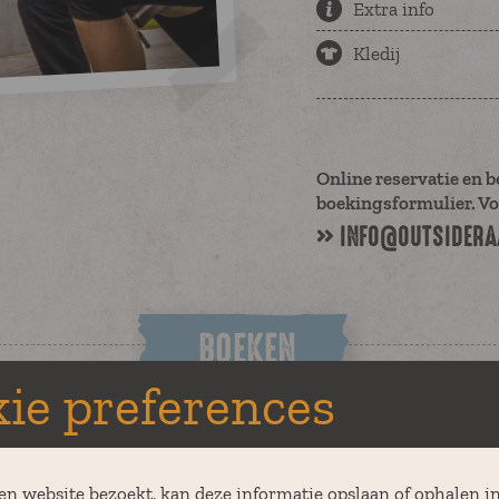
Extra info
Kledij
Online reservatie en b
boekingsformulier. Vo
INFO@OUTSIDERAA
BOEKEN
ie preferences
en website bezoekt, kan deze informatie opslaan of ophalen in