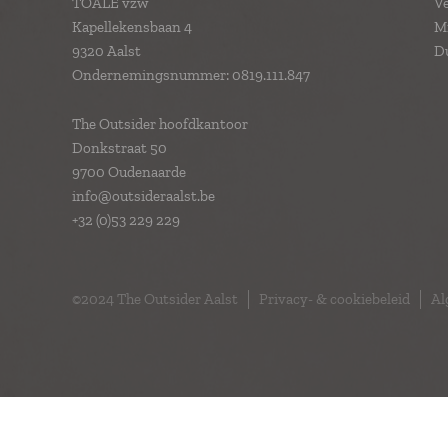
TOALE vzw
Ve
Kapellekensbaan 4
Mi
9320 Aalst
D
Ondernemingsnummer: 0819.111.847
The Outsider hoofdkantoor
Donkstraat 50
9700 Oudenaarde
info@outsideraalst.be
+32 (0)53 229 229
©2024 The Outsider Aalst
Privacy- & cookiebeleid
Al