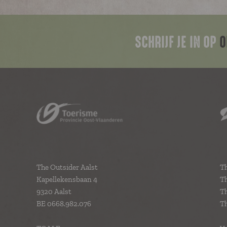
SCHRIJF JE IN OP
O
The Outsider Aalst
T
Kapellekensbaan 4
Th
9320 Aalst
T
BE 0668.982.076
Th