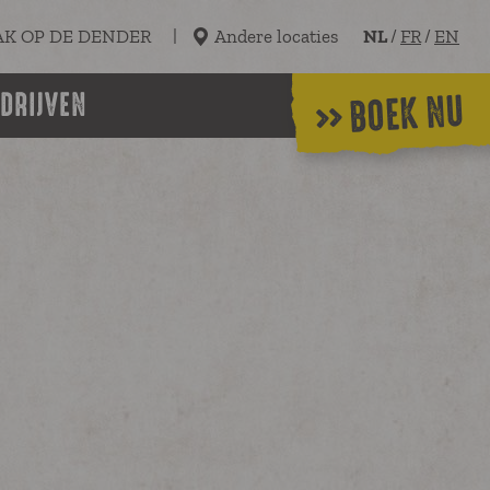
AK OP DE DENDER
Andere locaties
NL
/
FR
/
EN
DRIJVEN
BOEK NU
nfeest