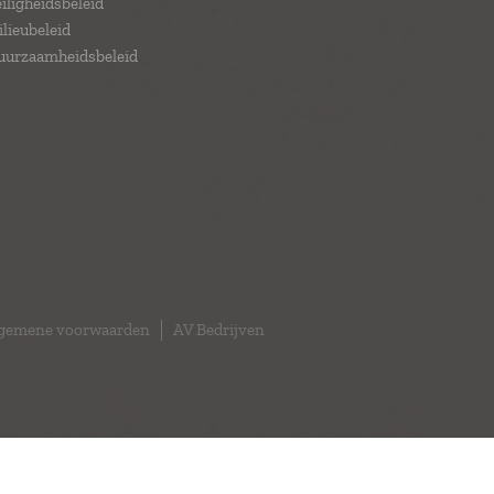
iligheidsbeleid
lieubeleid
uurzaamheidsbeleid
gemene voorwaarden
AV Bedrijven