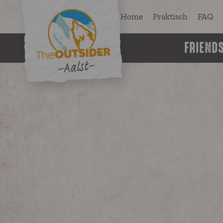
Home
Praktisch
FAQ
FRIEND
Avontur
Individue
•
Kajak op
uur
•
Touwenp
Diamond
Elektris
fluistersl