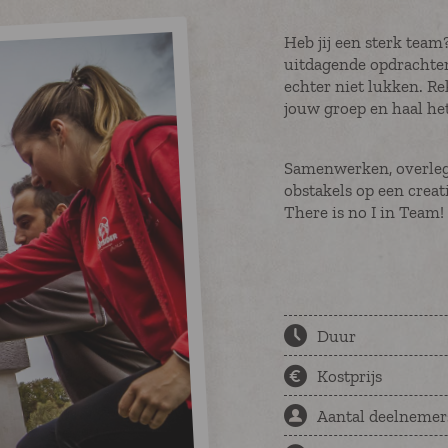
steps
Heb jij een sterk team?
uitdagende opdrachten
e activiteiten
echter niet lukken. R
jouw groep en haal het
Samenwerken, overleg 
obstakels op een crea
There is no I in Team!
Duur
Kostprijs
Aantal deelnemer